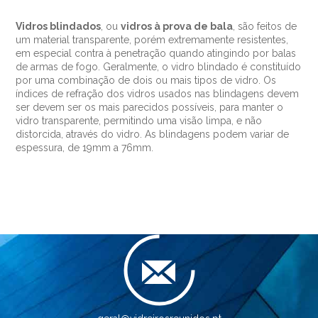
Vidros blindados
, ou
vidros à prova de bala
, são feitos de
um material transparente, porém extremamente resistentes,
em especial contra à penetração quando atingindo por balas
de armas de fogo. Geralmente, o vidro blindado é constituído
por uma combinação de dois ou mais tipos de vidro. Os
índices de refração dos vidros usados nas blindagens devem
ser devem ser os mais parecidos possíveis, para manter o
vidro transparente, permitindo uma visão limpa, e não
distorcida, através do vidro. As blindagens podem variar de
espessura, de 19mm a 76mm.