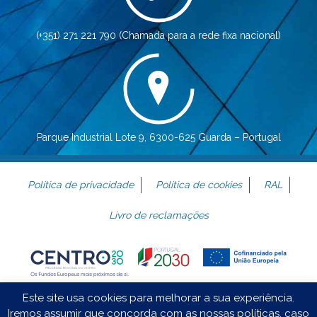
(+351) 271 221 790 (Chamada para a rede fixa nacional)
Parque Industrial Lote 9, 6300-625 Guarda – Portugal
Política de privacidade
Política de cookies
RAL
Livro de reclamações
Este site usa cookies para melhorar a sua experiência.
© copyright 2019 – Vidreiros Reunidos, LDA | powered by
Iremos assumir que concorda com as nossas políticas, caso
Sentido Comum